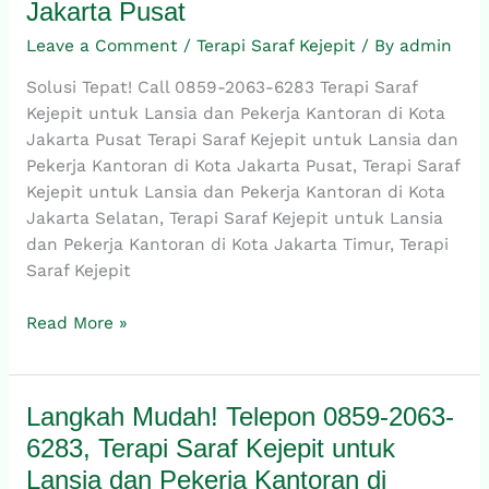
Jakarta Pusat
2063-
6283,
Leave a Comment
/
Terapi Saraf Kejepit
/ By
admin
Terapi
Solusi Tepat! Call 0859-2063-6283 Terapi Saraf
Saraf
Kejepit untuk Lansia dan Pekerja Kantoran di Kota
Kejepit
Jakarta Pusat Terapi Saraf Kejepit untuk Lansia dan
untuk
Pekerja Kantoran di Kota Jakarta Pusat, Terapi Saraf
Lansia
Kejepit untuk Lansia dan Pekerja Kantoran di Kota
dan
Jakarta Selatan, Terapi Saraf Kejepit untuk Lansia
Pekerja
dan Pekerja Kantoran di Kota Jakarta Timur, Terapi
Kantoran
Saraf Kejepit
di
Kota
Read More »
Jakarta
Pusat
Langkah Mudah! Telepon 0859-2063-
Langkah
Mudah!
6283, Terapi Saraf Kejepit untuk
Telepon
Lansia dan Pekerja Kantoran di