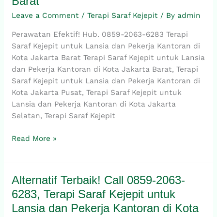
Barat
2063-
6283,
Leave a Comment
/
Terapi Saraf Kejepit
/ By
admin
Terapi
Perawatan Efektif! Hub. 0859-2063-6283 Terapi
Saraf
Saraf Kejepit untuk Lansia dan Pekerja Kantoran di
Kejepit
Kota Jakarta Barat Terapi Saraf Kejepit untuk Lansia
untuk
dan Pekerja Kantoran di Kota Jakarta Barat, Terapi
Lansia
Saraf Kejepit untuk Lansia dan Pekerja Kantoran di
dan
Kota Jakarta Pusat, Terapi Saraf Kejepit untuk
Pekerja
Lansia dan Pekerja Kantoran di Kota Jakarta
Kantoran
Selatan, Terapi Saraf Kejepit
di
Kota
Read More »
Jakarta
Barat
Alternatif Terbaik! Call 0859-2063-
Alternatif
Terbaik!
6283, Terapi Saraf Kejepit untuk
Call
Lansia dan Pekerja Kantoran di Kota
0859-