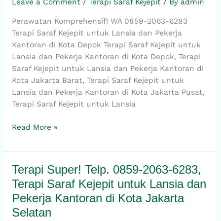
Leave a Comment
/
Terapi Saraf Kejepit
/ By
admin
2063-
6283,
Perawatan Komprehensif! WA 0859-2063-6283
Terapi
Terapi Saraf Kejepit untuk Lansia dan Pekerja
Saraf
Kantoran di Kota Depok Terapi Saraf Kejepit untuk
Kejepit
Lansia dan Pekerja Kantoran di Kota Depok, Terapi
untuk
Saraf Kejepit untuk Lansia dan Pekerja Kantoran di
Lansia
Kota Jakarta Barat, Terapi Saraf Kejepit untuk
dan
Lansia dan Pekerja Kantoran di Kota Jakarta Pusat,
Pekerja
Terapi Saraf Kejepit untuk Lansia
Kantoran
di
Read More »
Kota
Depok
Terapi Super! Telp. 0859-2063-6283,
Terapi
Super!
Terapi Saraf Kejepit untuk Lansia dan
Telp.
Pekerja Kantoran di Kota Jakarta
0859-
Selatan
2063-