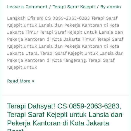
6283,
Leave a Comment
/
Terapi Saraf Kejepit
/ By
admin
Terapi
Langkah Efisien! CS 0859-2063-6283 Terapi Saraf
Saraf
Kejepit untuk Lansia dan Pekerja Kantoran di Kota
Kejepit
Jakarta Timur Terapi Saraf Kejepit untuk Lansia dan
untuk
Pekerja Kantoran di Kota Jakarta Timur, Terapi Saraf
Lansia
Kejepit untuk Lansia dan Pekerja Kantoran di Kota
dan
Jakarta Utara, Terapi Saraf Kejepit untuk Lansia dan
Pekerja
Pekerja Kantoran di Kota Tangerang, Terapi Saraf
Kantoran
Kejepit untuk
di
Kota
Read More »
Jakarta
Timur
Terapi Dahsyat! CS 0859-2063-6283,
Terapi
Dahsyat!
Terapi Saraf Kejepit untuk Lansia dan
CS
Pekerja Kantoran di Kota Jakarta
0859-