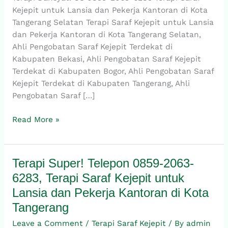
Saraf
Kejepit untuk Lansia dan Pekerja Kantoran di Kota
Kejepit
Tangerang Selatan Terapi Saraf Kejepit untuk Lansia
untuk
dan Pekerja Kantoran di Kota Tangerang Selatan,
Lansia
Ahli Pengobatan Saraf Kejepit Terdekat di
dan
Kabupaten Bekasi, Ahli Pengobatan Saraf Kejepit
Pekerja
Terdekat di Kabupaten Bogor, Ahli Pengobatan Saraf
Kantoran
Kejepit Terdekat di Kabupaten Tangerang, Ahli
di
Pengobatan Saraf […]
Kota
Tangerang
Read More »
Selatan
Terapi Super! Telepon 0859-2063-
Terapi
Super!
6283, Terapi Saraf Kejepit untuk
Telepon
Lansia dan Pekerja Kantoran di Kota
0859-
Tangerang
2063-
6283,
Leave a Comment
/
Terapi Saraf Kejepit
/ By
admin