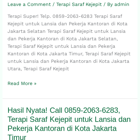
6283,
Leave a Comment
/
Terapi Saraf Kejepit
/ By
admin
Terapi
Terapi Super! Telp. 0859-2063-6283 Terapi Saraf
Saraf
Kejepit untuk Lansia dan Pekerja Kantoran di Kota
Kejepit
Jakarta Selatan Terapi Saraf Kejepit untuk Lansia
untuk
dan Pekerja Kantoran di Kota Jakarta Selatan,
Lansia
Terapi Saraf Kejepit untuk Lansia dan Pekerja
dan
Kantoran di Kota Jakarta Timur, Terapi Saraf Kejepit
Pekerja
untuk Lansia dan Pekerja Kantoran di Kota Jakarta
Kantoran
Utara, Terapi Saraf Kejepit
di
Kota
Read More »
Jakarta
Selatan
Hasil Nyata! Call 0859-2063-6283,
Hasil
Nyata!
Terapi Saraf Kejepit untuk Lansia dan
Call
Pekerja Kantoran di Kota Jakarta
0859-
Timur
2063-