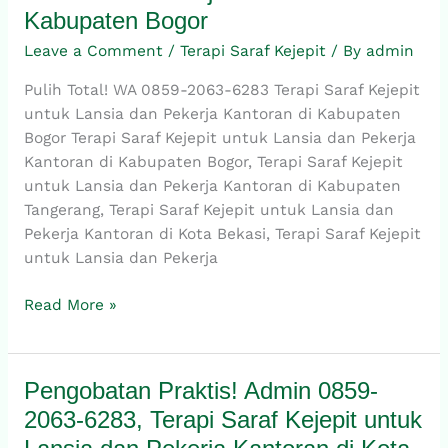
0859-
Kabupaten Bogor
2063-
6283,
Leave a Comment
/
Terapi Saraf Kejepit
/ By
admin
Terapi
Pulih Total! WA 0859-2063-6283 Terapi Saraf Kejepit
Saraf
untuk Lansia dan Pekerja Kantoran di Kabupaten
Kejepit
Bogor Terapi Saraf Kejepit untuk Lansia dan Pekerja
untuk
Kantoran di Kabupaten Bogor, Terapi Saraf Kejepit
Lansia
untuk Lansia dan Pekerja Kantoran di Kabupaten
dan
Tangerang, Terapi Saraf Kejepit untuk Lansia dan
Pekerja
Pekerja Kantoran di Kota Bekasi, Terapi Saraf Kejepit
Kantoran
untuk Lansia dan Pekerja
di
Kabupaten
Read More »
Bogor
Pengobatan Praktis! Admin 0859-
Pengobatan
Praktis!
2063-6283, Terapi Saraf Kejepit untuk
Admin