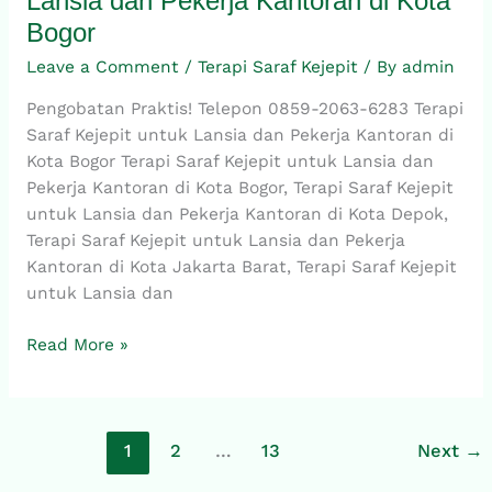
Lansia dan Pekerja Kantoran di Kota
0859-
Bogor
2063-
6283,
Leave a Comment
/
Terapi Saraf Kejepit
/ By
admin
Terapi
Pengobatan Praktis! Telepon 0859-2063-6283 Terapi
Saraf
Saraf Kejepit untuk Lansia dan Pekerja Kantoran di
Kejepit
Kota Bogor Terapi Saraf Kejepit untuk Lansia dan
untuk
Pekerja Kantoran di Kota Bogor, Terapi Saraf Kejepit
Lansia
untuk Lansia dan Pekerja Kantoran di Kota Depok,
dan
Terapi Saraf Kejepit untuk Lansia dan Pekerja
Pekerja
Kantoran di Kota Jakarta Barat, Terapi Saraf Kejepit
Kantoran
untuk Lansia dan
di
Kota
Read More »
Bogor
1
2
…
13
Next
→