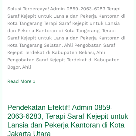
Terapi
Solusi Terpercaya! Admin 0859-2063-6283 Terapi
Saraf
Saraf Kejepit untuk Lansia dan Pekerja Kantoran di
Kejepit
Kota Tangerang Terapi Saraf Kejepit untuk Lansia
untuk
dan Pekerja Kantoran di Kota Tangerang, Terapi
Lansia
Saraf Kejepit untuk Lansia dan Pekerja Kantoran di
dan
Kota Tangerang Selatan, Ahli Pengobatan Saraf
Pekerja
Kejepit Terdekat di Kabupaten Bekasi, Ahli
Kantoran
Pengobatan Saraf Kejepit Terdekat di Kabupaten
di
Bogor, Ahli
Kota
Tangerang
Read More »
Pendekatan Efektif! Admin 0859-
Pendekatan
Efektif!
2063-6283, Terapi Saraf Kejepit untuk
Admin
Lansia dan Pekerja Kantoran di Kota
0859-
Jakarta Utara
2063-