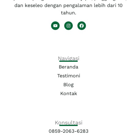
dan keseleo dengan pengalaman lebih dari 10
tahun.
Y
I
F
o
n
a
u
s
c
t
t
e
u
a
b
b
g
o
e
r
o
a
k
Navigasi
m
Beranda
Testimoni
Blog
Kontak
Konsultasi
0859-2063-6283