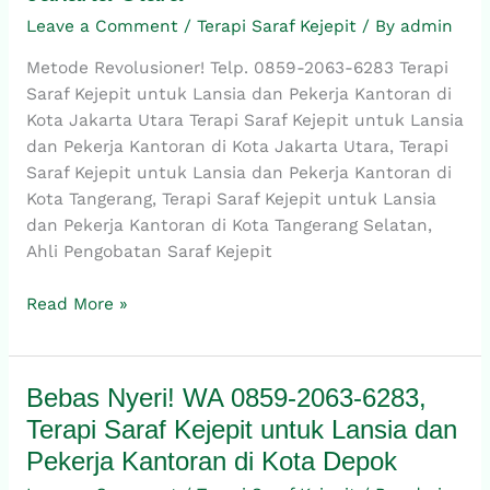
6283,
Leave a Comment
/
Terapi Saraf Kejepit
/ By
admin
Terapi
Metode Revolusioner! Telp. 0859-2063-6283 Terapi
Saraf
Saraf Kejepit untuk Lansia dan Pekerja Kantoran di
Kejepit
Kota Jakarta Utara Terapi Saraf Kejepit untuk Lansia
untuk
dan Pekerja Kantoran di Kota Jakarta Utara, Terapi
Lansia
Saraf Kejepit untuk Lansia dan Pekerja Kantoran di
dan
Kota Tangerang, Terapi Saraf Kejepit untuk Lansia
Pekerja
dan Pekerja Kantoran di Kota Tangerang Selatan,
Kantoran
Ahli Pengobatan Saraf Kejepit
di
Kota
Read More »
Jakarta
Utara
Bebas Nyeri! WA 0859-2063-6283,
Bebas
Nyeri!
Terapi Saraf Kejepit untuk Lansia dan
WA
Pekerja Kantoran di Kota Depok
0859-