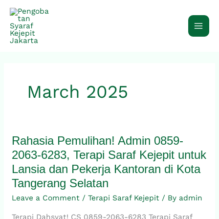
Skip
to
content
March 2025
Rahasia Pemulihan! Admin 0859-
Rahasia
Pemulihan!
2063-6283, Terapi Saraf Kejepit untuk
Admin
Lansia dan Pekerja Kantoran di Kota
0859-
Tangerang Selatan
2063-
6283,
Leave a Comment
/
Terapi Saraf Kejepit
/ By
admin
Terapi
Terapi Dahsyat! CS 0859-2063-6283 Terapi Saraf