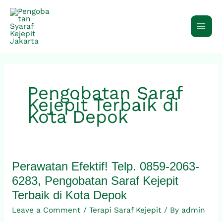
Skip
to
content
Pengobatan Saraf
Kejepit Terbaik di
Kota Depok
Perawatan Efektif! Telp. 0859-2063-
Perawatan
Efektif!
6283, Pengobatan Saraf Kejepit
Telp.
Terbaik di Kota Depok
0859-
Leave a Comment
/
Terapi Saraf Kejepit
/ By
admin
2063-