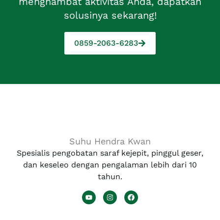
menghambat aktivitas Anda, dapatkan
solusinya sekarang!
0859-2063-6283
Suhu Hendra Kwan
Spesialis pengobatan saraf kejepit, pinggul geser,
dan keseleo dengan pengalaman lebih dari 10
tahun.
Y
I
F
o
n
a
u
s
c
t
t
e