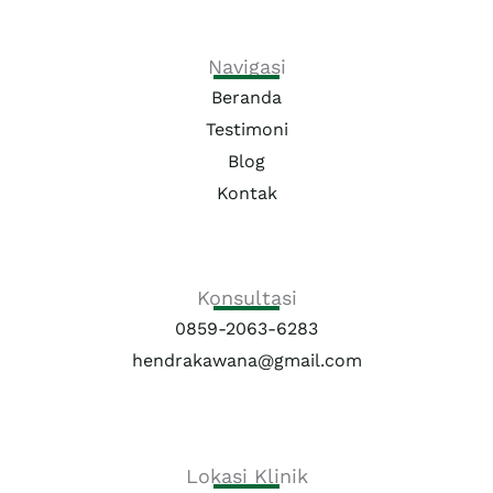
u
a
b
b
g
o
e
r
o
a
k
Navigasi
m
Beranda
Testimoni
Blog
Kontak
Konsultasi
0859-2063-6283
hendrakawana@gmail.com
Lokasi Klinik