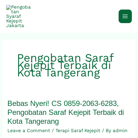
Skip
to
content
Pengobatan Saraf
Kejepit Terbaik di
Kota Tangerang
Bebas Nyeri! CS 0859-2063-6283,
Bebas
Nyeri!
Pengobatan Saraf Kejepit Terbaik di
CS
Kota Tangerang
0859-
Leave a Comment
/
Terapi Saraf Kejepit
/ By
admin
2063-