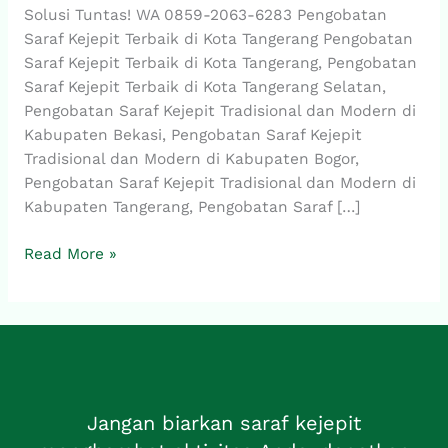
6283,
Solusi Tuntas! WA 0859-2063-6283 Pengobatan
Pengobatan
Saraf Kejepit Terbaik di Kota Tangerang Pengobatan
Saraf
Saraf Kejepit Terbaik di Kota Tangerang, Pengobatan
Kejepit
Saraf Kejepit Terbaik di Kota Tangerang Selatan,
Terbaik
Pengobatan Saraf Kejepit Tradisional dan Modern di
di
Kabupaten Bekasi, Pengobatan Saraf Kejepit
Kota
Tradisional dan Modern di Kabupaten Bogor,
Tangerang
Pengobatan Saraf Kejepit Tradisional dan Modern di
Kabupaten Tangerang, Pengobatan Saraf […]
Read More »
Jangan biarkan saraf kejepit