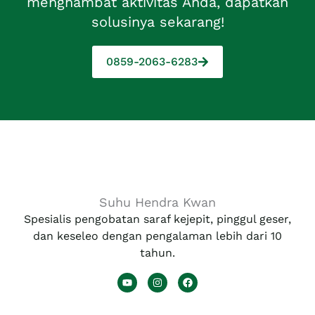
menghambat aktivitas Anda, dapatkan
solusinya sekarang!
0859-2063-6283
Suhu Hendra Kwan
Spesialis pengobatan saraf kejepit, pinggul geser,
dan keseleo dengan pengalaman lebih dari 10
tahun.
Y
I
F
o
n
a
u
s
c
t
t
e