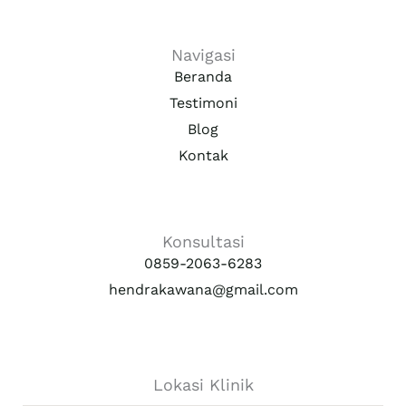
u
a
b
b
g
o
e
r
o
a
k
Navigasi
m
Beranda
Testimoni
Blog
Kontak
Konsultasi
0859-2063-6283
hendrakawana@gmail.com
Lokasi Klinik