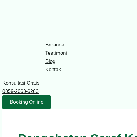
Skip
Alternatif
to
Terbaik!
content
Hubungi
0859-
2063-
Beranda
6283,
Testimoni
Pengobatan
Blog
Saraf
Kontak
Kejepit
Tradisional
Konsultasi Gratis!
dan
0859-2063-6283
Modern
Booking Online
di
Kabupaten
Tangerang