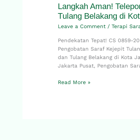
Langkah Aman! Telepon
Langkah
Aman!
Tulang Belakang di Ko
Telepon
Leave a Comment
/
Terapi Sar
0859-
2063-
Pendekatan Tepat! CS 0859-206
6283,
Pengobatan Saraf Kejepit Tula
Pengobatan
dan Tulang Belakang di Kota Ja
Saraf
Jakarta Pusat, Pengobatan Sara
Kejepit
Tulang
Read More »
Ekor
dan
Tulang
Belakang
di
Kota