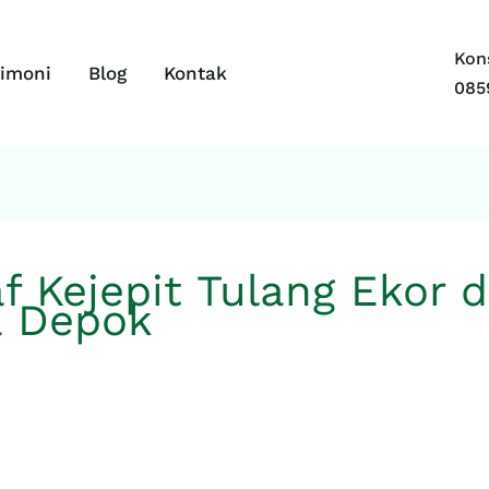
Kons
timoni
Blog
Kontak
085
f Kejepit Tulang Ekor 
a Depok