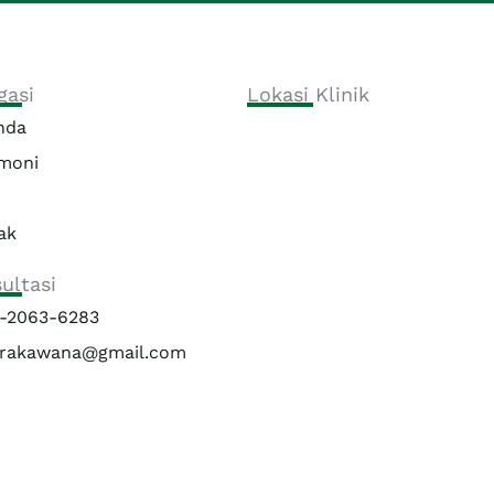
gasi
Lokasi Klinik
nda
imoni
ak
ultasi
-2063-6283
rakawana@gmail.com