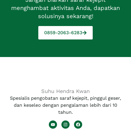
menghambat aktivitas Anda, dapatkan
solusinya sekarang!
0859-2063-6283
Suhu Hendra Kwan
Spesialis pengobatan saraf kejepit, pinggul geser,
dan keseleo dengan pengalaman lebih dari 10
tahun.
Y
I
F
o
n
a
u
s
c