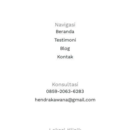
t
t
e
u
a
b
b
g
o
e
r
o
a
k
Navigasi
m
Beranda
Testimoni
Blog
Kontak
Konsultasi
0859-2063-6283
hendrakawana@gmail.com