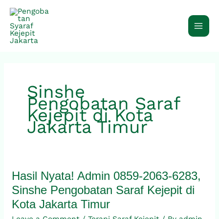
Skip
to
content
Sinshe
Pengobatan Saraf
Kejepit di Kota
Jakarta Timur
Hasil Nyata! Admin 0859-2063-6283,
Hasil
Nyata!
Sinshe Pengobatan Saraf Kejepit di
Admin
Kota Jakarta Timur
0859-