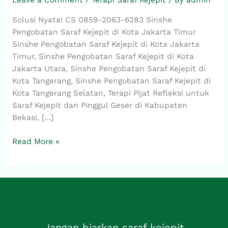
Leave a Comment
/
Terapi Saraf Kejepit
/ By
admin
2063-
6283,
Solusi Nyata! CS 0859-2063-6283 Sinshe
Sinshe
Pengobatan Saraf Kejepit di Kota Jakarta Timur
Pengobatan
Sinshe Pengobatan Saraf Kejepit di Kota Jakarta
Saraf
Timur, Sinshe Pengobatan Saraf Kejepit di Kota
Kejepit
Jakarta Utara, Sinshe Pengobatan Saraf Kejepit di
di
Kota Tangerang, Sinshe Pengobatan Saraf Kejepit di
Kota
Kota Tangerang Selatan, Terapi Pijat Refleksi untuk
Jakarta
Saraf Kejepit dan Pinggul Geser di Kabupaten
Timur
Bekasi, […]
Read More »
Jangan biarkan saraf kejepit