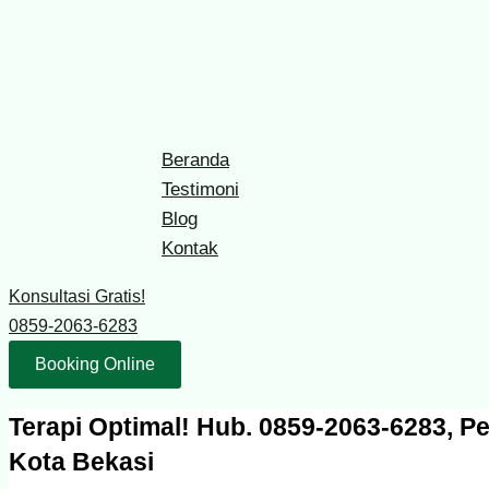
Skip
Type
Name*
Email*
Website
to
here..
content
Beranda
Testimoni
Blog
Kontak
Konsultasi Gratis!
0859-2063-6283
Booking Online
Terapi Optimal! Hub. 0859-2063-6283, Pe
Kota Bekasi