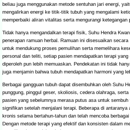
beliau juga menggunakan metode sentuhan jari energi, yai
mengalirkan energi ke titik-titik tubuh yang mengalami k
memperbaiki aliran vitalitas serta mengurangi ketegangan p
Tidak hanya mengandalkan terapi fisik, Suhu Hendra Kwan
penerapan ramuan herbal. Ramuan ini disesuaikan secara 
untuk mendukung proses pemulihan serta memelihara kes
personal dan teliti, setiap pasien mendapatkan terapi yan
diperoleh pun lebih memuaskan. Pendekatan ini tidak han
juga menjamin bahwa tubuh mendapatkan harmoni yang lebi
Berbagai gangguan tubuh dapat disembuhkan oleh Suhu Hen
punggung, pinggul geser, skoliosis, cedera olahraga, serta 
pasien yang sebelumnya merasa putus asa untuk sembuh t
signifikan setelah menjalani terapi. Beberapa di antaran
kronis selama bertahun-tahun dan telah mencoba berbagai j
Dengan metode terapi yang efektif dan konsisten dalam me