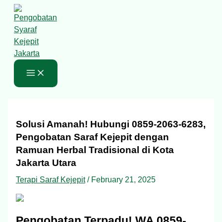
Skip
Type
Name*
Email*
Website
S
to
here..
e
content
a
r
c
h
f
o
Solusi Amanah! Hubungi 0859-2063-6283,
r
Pengobatan Saraf Kejepit dengan
:
Ramuan Herbal Tradisional di Kota
Jakarta Utara
Terapi Saraf Kejepit
/
February 21, 2025
Pengobatan Terpadu! WA 0859-