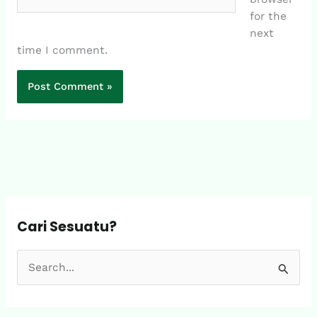
for the
next
time I comment.
Cari Sesuatu?
S
e
a