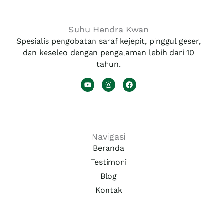
Suhu Hendra Kwan
Spesialis pengobatan saraf kejepit, pinggul geser,
dan keseleo dengan pengalaman lebih dari 10
tahun.
Y
I
F
o
n
a
u
s
c
t
t
e
u
a
b
b
g
o
e
r
o
a
k
Navigasi
m
Beranda
Testimoni
Blog
Kontak