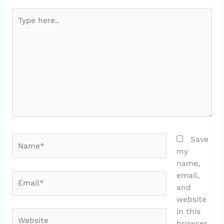
Type
here..
Name*
Save
my
name,
email,
Email*
and
website
in this
Website
browser