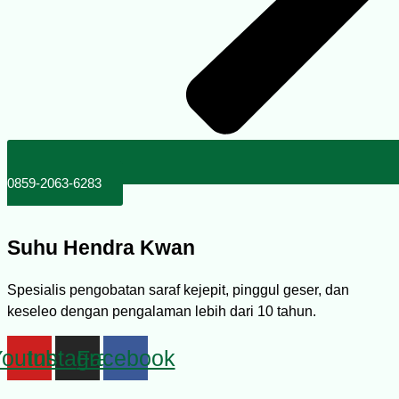
0859-2063-6283
Suhu Hendra Kwan
Spesialis pengobatan saraf kejepit, pinggul geser, dan
keseleo dengan pengalaman lebih dari 10 tahun.
Youtube
Instagram
Facebook