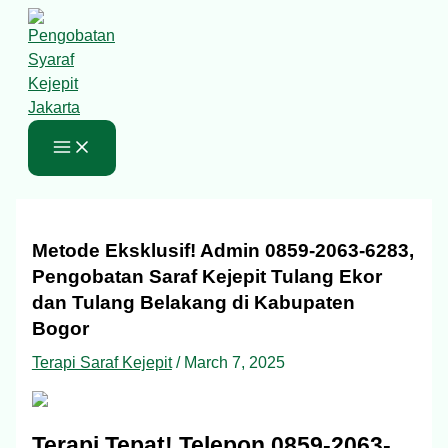
Skip
Type
Name*
Email*
Website
S
to
here..
e
content
a
r
c
h
f
o
Metode Eksklusif! Admin 0859-2063-6283,
r
Pengobatan Saraf Kejepit Tulang Ekor
:
dan Tulang Belakang di Kabupaten
Bogor
Terapi Saraf Kejepit
/
March 7, 2025
Terapi Tepat! Telepon 0859-2063-