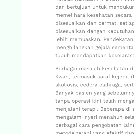
dan bertujuan untuk menduku
memelihara kesehatan secara 
disesuaikan dan cermat, seti
disesuaikan dengan kebutuhann
lebih memuaskan. Pendekatan 
menghilangkan gejala sementa
tubuh mendapatkan keselarasa
Berbagai masalah kesehatan 
Kwan, termasuk saraf kejepit (
skoliosis, cedera olahraga, ser
Banyak pasien yang sebelumn
tanpa operasi kini telah meng
menjalani terapi. Beberapa di
mengalami nyeri menahun sel
berbagai cara pengobatan lain
metode terapi yang efektif da