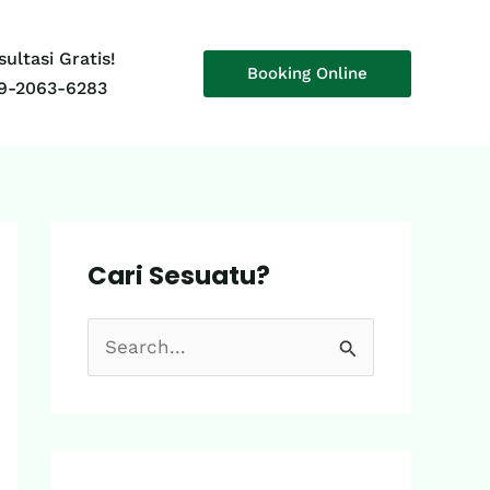
ultasi Gratis!
Booking Online
9-2063-6283
Cari Sesuatu?
S
e
a
r