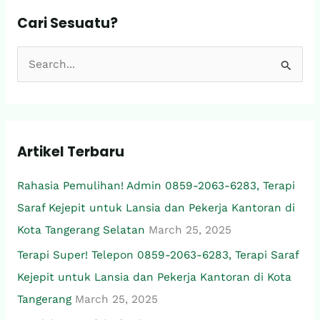
Cari Sesuatu?
S
e
a
r
Artikel Terbaru
c
h
Rahasia Pemulihan! Admin 0859-2063-6283, Terapi
f
Saraf Kejepit untuk Lansia dan Pekerja Kantoran di
o
Kota Tangerang Selatan
March 25, 2025
r
Terapi Super! Telepon 0859-2063-6283, Terapi Saraf
:
Kejepit untuk Lansia dan Pekerja Kantoran di Kota
Tangerang
March 25, 2025