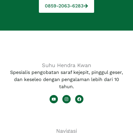
0859-2063-6283
Suhu Hendra Kwan
Spesialis pengobatan saraf kejepit, pinggul geser,
dan keseleo dengan pengalaman lebih dari 10
tahun.
Y
I
F
o
n
a
u
s
c
t
t
e
u
a
b
b
g
o
e
r
o
a
k
Navigasi
m