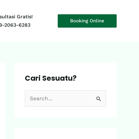
ultasi Gratis!
Booking Online
9-2063-6283
Cari Sesuatu?
S
e
a
r