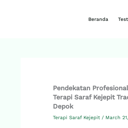
Skip
to
content
Beranda
Tes
Pendekatan Profesiona
Terapi Saraf Kejepit Tr
Depok
Terapi Saraf Kejepit
/
March 21